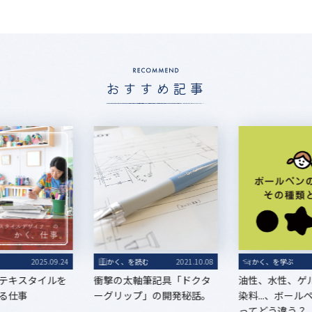
おすすめ記事
る
2025.09.24
かく、を読む
2021.10.08
かく、を学ぶ
テキスタイルを
衝撃の太軸筆記具「ドクタ
油性、水性、ゲ
る仕事
ーグリップ」の開発秘話。
染料...、ボー
ってどう違う？