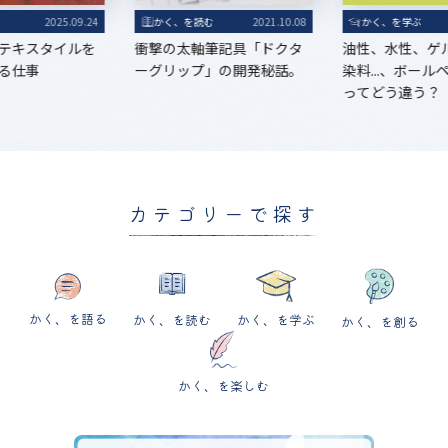
る
2025.09.24
かく、を読む
2021.10.08
かく、を学ぶ
テキスタイルを
衝撃の太軸筆記具「ドクタ
油性、水性、ゲ
る仕事
ーグリップ」の開発秘話。
染料...、ボー
ってどう違う？
カテゴリーで探す
かく、を語る
かく、を読む
かく、を学ぶ
かく、を創る
かく、を楽しむ