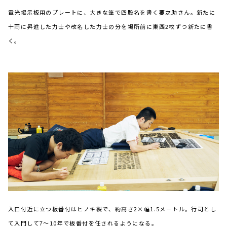
電光掲示板用のプレートに、大きな筆で四股名を書く要之助さん。新たに
十両に昇進した力士や改名した力士の分を場所前に東西2枚ずつ新たに書
く。
入口付近に立つ板番付はヒノキ製で、約高さ2×幅1.5メートル。行司とし
て入門して7～10年で板番付を任されるようになる。