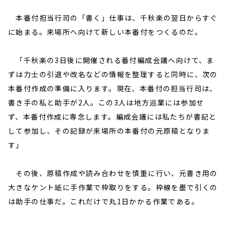
本番付担当行司の「書く」仕事は、千秋楽の翌日からすぐ
に始まる。来場所へ向けて新しい本番付をつくるのだ。
「千秋楽の3日後に開催される番付編成会議へ向けて、ま
ずは力士の引退や改名などの情報を整理すると同時に、次の
本番付作成の準備に入ります。現在、本番付の担当行司は、
書き手の私と助手が2人。この3人は地方巡業には参加せ
ず、本番付作成に専念します。編成会議には私たちが書記と
して参加し、その記録が来場所の本番付の元原稿となりま
す」
その後、原稿作成や読み合わせを慎重に行い、元書き用の
大きなケント紙に手作業で枠取りをする。枠線を墨で引くの
は助手の仕事だ。これだけで丸1日かかる作業である。