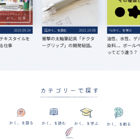
る
2025.09.24
かく、を読む
2021.10.08
かく、を学ぶ
テキスタイルを
衝撃の太軸筆記具「ドクタ
油性、水性、ゲ
る仕事
ーグリップ」の開発秘話。
染料...、ボー
ってどう違う？
カテゴリーで探す
かく、を語る
かく、を読む
かく、を学ぶ
かく、を創る