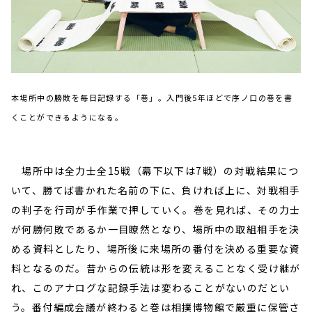
本場所中の勝敗を毎日記録する「巻」。入門後5年ほどで序ノ口の巻を書
くことができるようになる。
場所中は全力士全15戦（幕下以下は7戦）の対戦結果につ
いて、勝てば書かれた名前の下に、負ければ上に、対戦相手
の判子を行司が手作業で押していく。巻を見れば、その力士
が何勝何敗であるか一目瞭然となり、場所中の取組相手を決
める資料としたり、場所後に来場所の番付を決める重要な資
料となるのだ。昔からの伝統は形を変えることなく受け継が
れ、このアナログな記録手法は変わることがないのだとい
う。番付編成会議が終わると巻は相撲博物館で厳重に保管さ