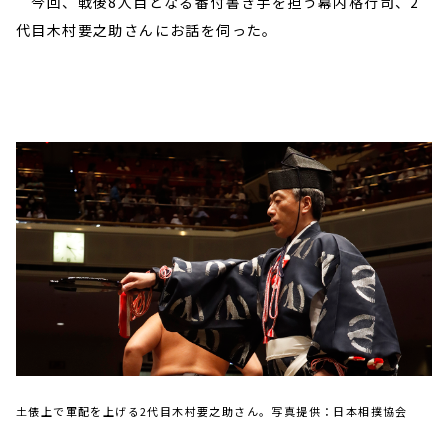
今回、戦後8人目となる番付書き手を担う幕内格行司、2
代目木村要之助さんにお話を伺った。
土俵上で軍配を上げる2代目木村要之助さん。写真提供：日本相撲協会