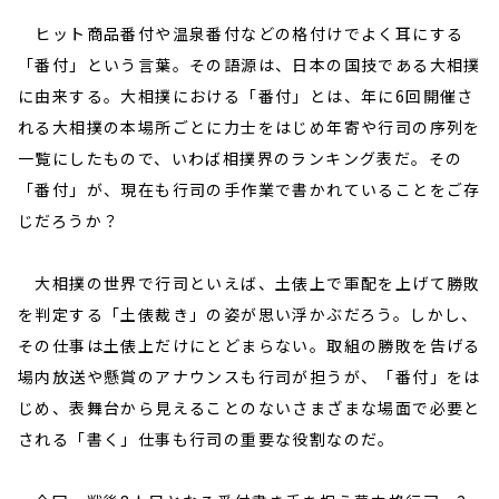
ヒット商品番付や温泉番付などの格付けでよく耳にする
「番付」という言葉。その語源は、日本の国技である大相撲
に由来する。大相撲における「番付」とは、年に6回開催さ
れる大相撲の本場所ごとに力士をはじめ年寄や行司の序列を
一覧にしたもので、いわば相撲界のランキング表だ。その
「番付」が、現在も行司の手作業で書かれていることをご存
じだろうか？
大相撲の世界で行司といえば、土俵上で軍配を上げて勝敗
を判定する「土俵裁き」の姿が思い浮かぶだろう。しかし、
その仕事は土俵上だけにとどまらない。取組の勝敗を告げる
場内放送や懸賞のアナウンスも行司が担うが、「番付」をは
じめ、表舞台から見えることのないさまざまな場面で必要と
される「書く」仕事も行司の重要な役割なのだ。