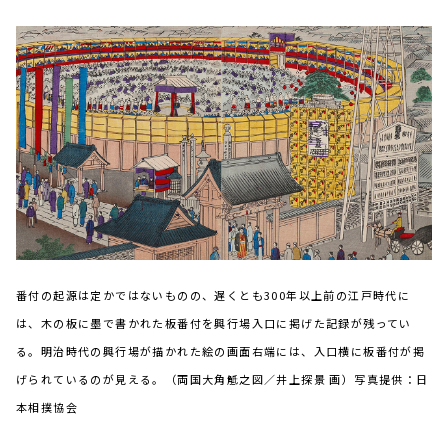
番付の起源は定かではないものの、遅くとも300年以上前の江戸時代に
は、木の板に墨で書かれた板番付を興行場入口に掲げた記録が残ってい
る。明治時代の興行場が描かれた絵の画面右端には、入口横に板番付が掲
げられているのが見える。（両国大角觝之図／井上探景 画）写真提供：日
本相撲協会