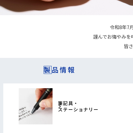
令和8年7
謹んでお悔やみを
皆
製品情報
筆記具・
ステーショナリー