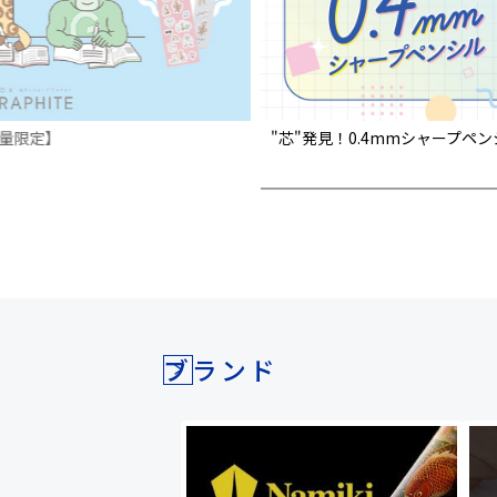
量限定】
"芯"発見！0.4mmシャープペ
ブランド