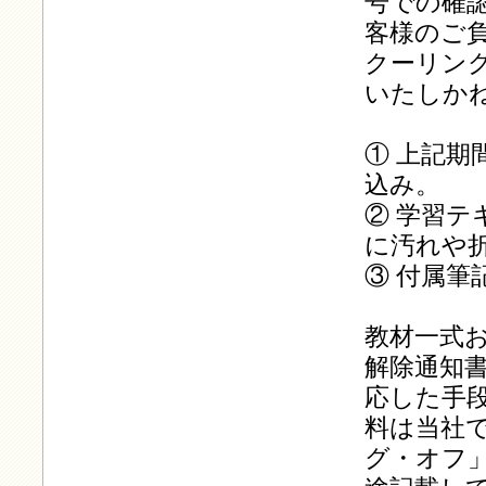
号での確
客様のご
クーリン
いたしか
① 上記
込み。
② 学習
に汚れや
③ 付属筆
教材一式
解除通知
応した手
料は当社
グ・オフ