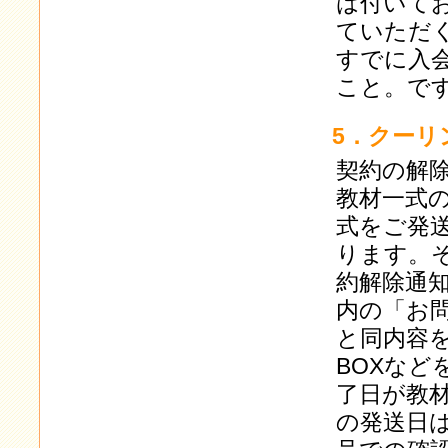
は付いて
ていただ
すでに入
こと。で
5．クーリ
契約の解
教材一式の
式をご発
ります。
約解除通
内の「お
と同内容
BOXな
了日が教
の発送日