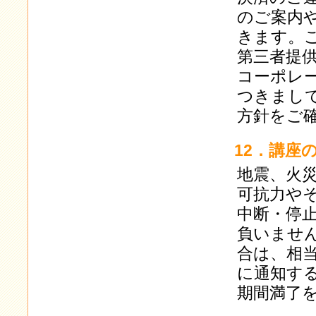
のご案内
きます。
第三者提
コーポレ
つきまし
方針をご
12．講座
地震、火
可抗力や
中断・停
負いませ
合は、相
に通知す
期間満了