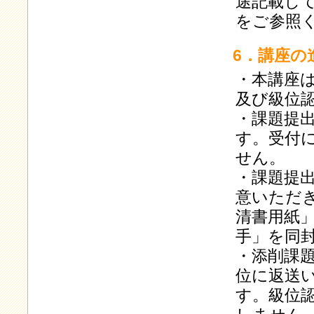
途記載し
をご参照
6．講座の
・本講座は
及び級位
・課題提
す。受付
せん。
・課題提
意いただ
清書用紙
手」を同
・添削課
位に返送
す。級位