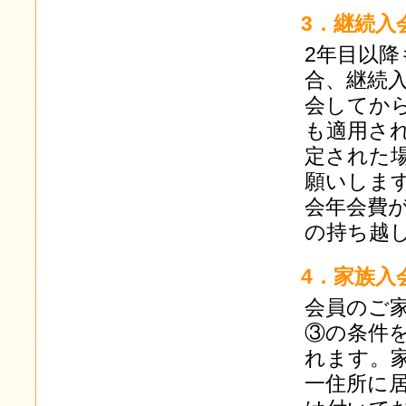
3．継続入
2年目以
合、継続
会してか
も適用さ
定された
願いしま
会年会費
の持ち越
4．家族入
会員のご
③の条件
れます。
一住所に