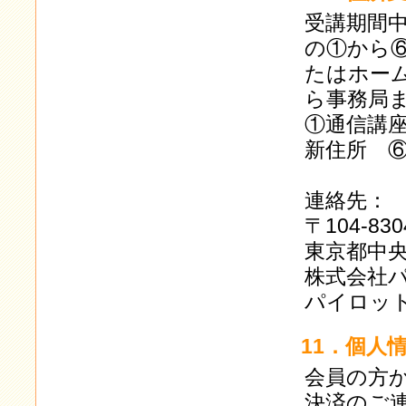
受講期間
の①から
たはホー
ら事務局
①通信講
新住所 
連絡先：
〒104-830
東京都中央
株式会社
パイロッ
11．個人
会員の方
決済のご