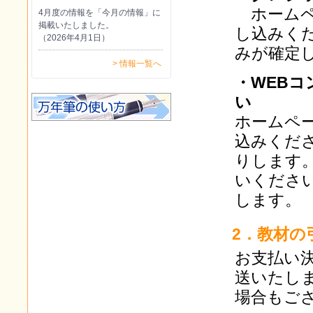
ホームペ
4月度の情報を「今月の情報」に
掲載いたしました。
し込みく
（2026年4月1日）
みが確定
> 情報一覧へ
・WEB
い
ホームペ
込みくだ
りします
いくださ
します。
2．教材の
お支払い
送いたし
場合もご