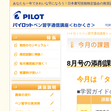
あなたも一年できれいな字になろう！日本書写技能検定協会の推奨
TO
パイロットペン習字通信講座ト
8月号の添削
今月は「タ
■学習ガイド
課題