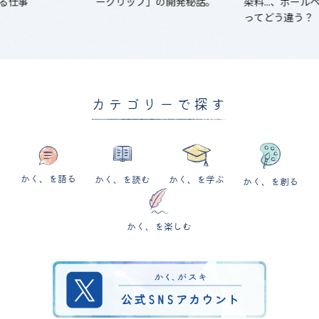
る仕事
ーグリップ」の開発秘話。
染料...、ボー
ってどう違う？
カテゴリーで探す
かく、を語る
かく、を読む
かく、を学ぶ
かく、を創る
かく、を楽しむ