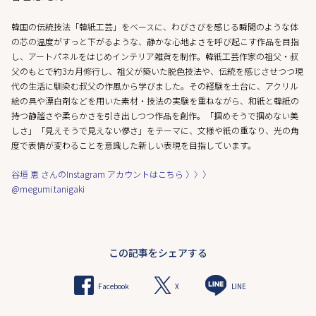
韓国の伝統技法「韓紙工芸」をベースに、わびさびを感じる瞬間のような――体
の芯の温度がすっと下がるような、静かな心地よさを呼び起こす作品を目指
し、アートパネルをはじめインテリア雑貨を制作。韓紙工芸作家の祖父・叔
父のもとで約3カ月修行し、祖父が築いた脱色技法や、伝統を感じさせつつ現
代の生活に馴染む叔父の作風から学びました。その経験を土台に、アクリル
絵の具や漂白剤などを用いた素材・技法の実験を重ねながら、和紙と韓紙の
持つ静謐さや柔らかさを引き出しつつ作品を創作。「掴めそうで掴めない美
しさ」「見えそうで見えない儚さ」をテーマに、文様や紙の重なり、光の角
度で表情が変わることを意識した新しい表現を目指しています。
谷垣 恵 さんのInstagram アカウントはこちら 〉〉〉
@megumi.tanigaki
この記事をシェアする
X
Facebook
LINE