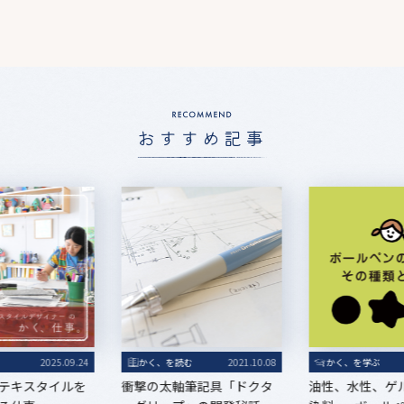
おすすめ記事
る
2025.09.24
かく、を読む
2021.10.08
かく、を学ぶ
テキスタイルを
衝撃の太軸筆記具「ドクタ
油性、水性、ゲ