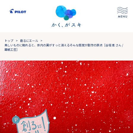
トップ
>
創るにエール
>
美しいものに触れると、体内の澱がすっと消える――そんな感覚が創作の原点［谷垣 恵 さん /
韓紙工芸］