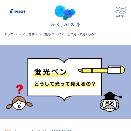
トップ
>
かく、を学ぶ
>
蛍光ペンってどうして光って見えるの？