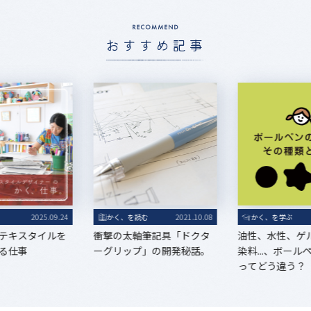
おすすめ記事
る
2025.09.24
かく、を読む
2021.10.08
かく、を学ぶ
テキスタイルを
衝撃の太軸筆記具「ドクタ
油性、水性、ゲ
る仕事
ーグリップ」の開発秘話。
染料...、ボー
ってどう違う？