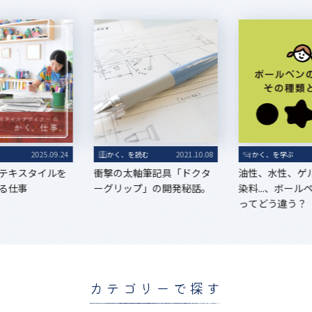
る
2025.09.24
かく、を読む
2021.10.08
かく、を学ぶ
テキスタイルを
衝撃の太軸筆記具「ドクタ
油性、水性、ゲ
る仕事
ーグリップ」の開発秘話。
染料...、ボー
ってどう違う？
カテゴリーで探す