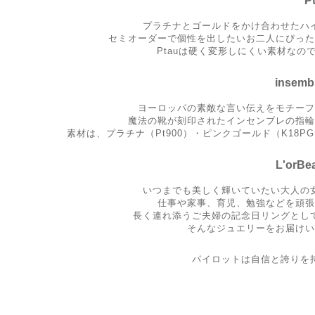
P
プラチナとゴールドをかけ合わせたハ
セミオーダーで個性を出したいお二人にぴった
Ptauは硬く変形しにくい素材な
inse
ヨーロッパの素敵な言い伝えをモチーフ
魔法の靴が刻印されたインセンブレの指輪
素材は、プラチナ（Pt900）・ピンクゴールド（K18
L'or
いつまでも美しく輝いていたい大人の
仕事や家事、育児、勉強などを頑張
長く連れ添うご夫婦の記念日リングとし
そんなジュエリーをお届けい
パイロットは自信と誇りを