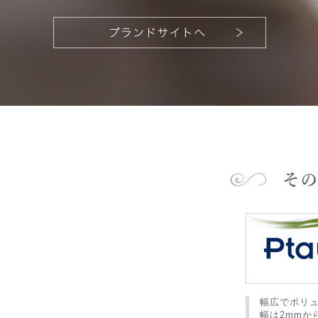
幅広でボリ
幅は2mmか